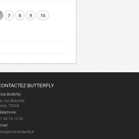
7
8
9
10
CONTACTEZ BUTTERFLY
lub Butterfly
:
4, rue Blanche,
aris, 75009
éléphone
:
1 48 74 10 50
mail
:
nfos@club-butterfly.fr