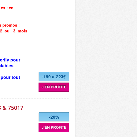
.
ex : en
es promos :
 1 2 ou 3 mois
erfly pour
lables...
-199 à-223€
 pour tout
J'EN PROFITE
3 & 75017
-20%
J'EN PROFITE