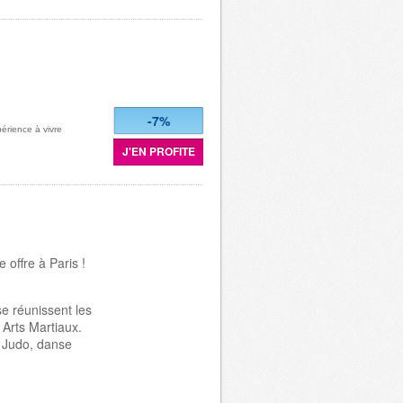
-7%
érience à vivre
J'EN PROFITE
 offre à Paris !
se réunissent les
 Arts Martiaux.
 Judo, danse