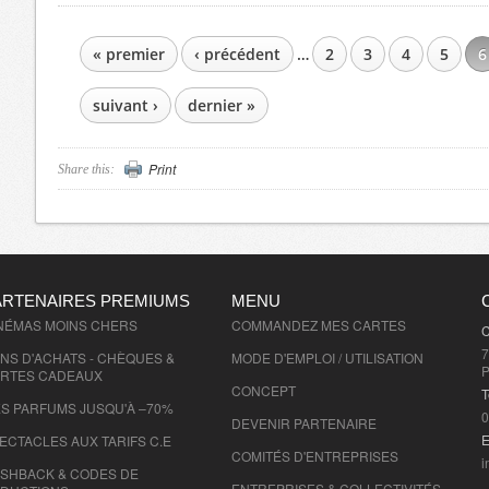
« premier
‹ précédent
…
2
3
4
5
6
PAGES
suivant ›
dernier »
Print
Share this:
ARTENAIRES PREMIUMS
MENU
NÉMAS MOINS CHERS
COMMANDEZ MES CARTES
C
7
NS D'ACHATS - CHÈQUES &
MODE D'EMPLOI / UTILISATION
P
RTES CADEAUX
CONCEPT
T
S PARFUMS JUSQU'À –70%
0
DEVENIR PARTENAIRE
E
ECTACLES AUX TARIFS C.E
COMITÉS D'
ENTREPRISES
i
SHBACK & CODES DE
ENTREPRISES & COLLECTIVITÉS