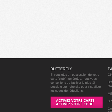
BUTTERFLY
P
Si vous êtes en possession de votre
CI
carte "club" numérotée, nous vous
BO
conseillons de l'activer le plus tôt
CA
possible sur notre site pour visualiser
les codes de réductions.
ME
ACTIVEZ VOTRE CARTE
SP
ACTIVEZ VOTRE CODE
CA