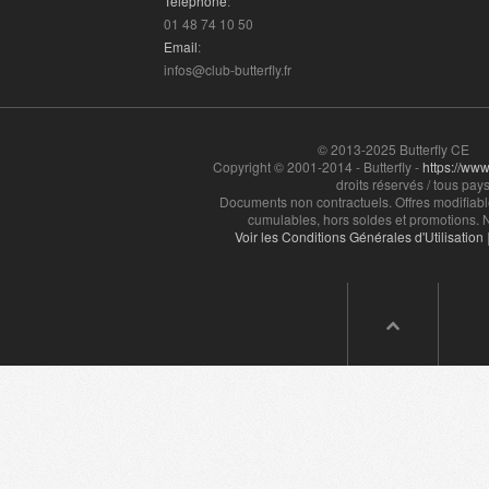
Téléphone
:
01 48 74 10 50
Email
:
infos@club-butterfly.fr
© 2013-2025 Butterfly CE
Copyright © 2001-2014 - Butterfly -
https://www.
droits réservés / tous pays
Documents non contractuels. Offres modifiabl
cumulables, hors soldes et promotions. N
Voir les Conditions Générales d'Utilisation