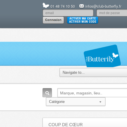
01 48 74 10 50
infos@club-butterfly.fr
COUP DE CŒUR