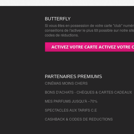
BUTTERFLY
Si vous êtes en possession de votre carte "club" numé
conseillons de l'activer le plus tôt possible sur notre sit
codes de réductions.
ACTIVEZ VOTRE CARTE ACTIVEZ VOTRE 
PARTENAIRES PREMIUMS
CINÉMAS MOINS CHERS
BONS D'ACHATS - CHÈQUES & CARTES CADEAUX
MES PARFUMS JUSQU'À –70%
SPECTACLES AUX TARIFS C.E
CASHBACK & CODES DE REDUCTIONS