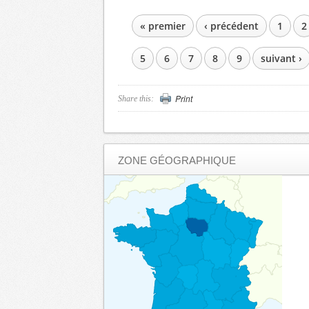
« premier
‹ précédent
1
2
PAGES
5
6
7
8
9
suivant ›
Print
Share this:
ZONE GÉOGRAPHIQUE