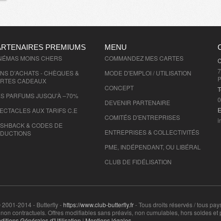
ARTENAIRES PREMIUMS
MENU
NÉMAS MOINS CHERS
COMMANDEZ MES CARTES
C
7
NS D'ACHATS - CHÈQUES &
MODE D'EMPLOI / UTILISATION
P
RTES CADEAUX
CONCEPT
T
S PARFUMS JUSQU'À –70%
0
DEVENIR PARTENAIRE
E
ECTACLES AUX TARIFS C.E
COMITÉS D'
ENTREPRISES
i
SHBACK & CODES DE
ENTREPRISES & COLLECTIVITÉS
DUCTIONS
PME, INDÉPENDANT, OU LIBÉRAL
CLUB DE FIDÉLISATION
 2001-2014 - Butterfly -
https://www.club-butterfly.fr
- Tous droits réservés / tous pay
on contractuels. Offres modifiables sans préavis, non cumulables, hors soldes et 
ditions Générales d'Utilisation
|
Mentions légales