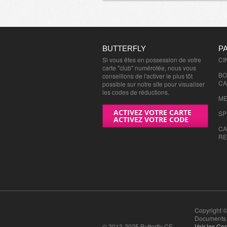
BUTTERFLY
P
Si vous êtes en possession de votre
CI
carte "club" numérotée, nous vous
BO
conseillons de l'activer le plus tôt
CA
possible sur notre site pour visualiser
les codes de réductions.
ME
ACTIVEZ VOTRE CARTE
SP
ACTIVEZ VOTRE CODE
CA
RE
Copyright ©
Documents n
© 2013-2025 Butterfly CE
Voir les Con