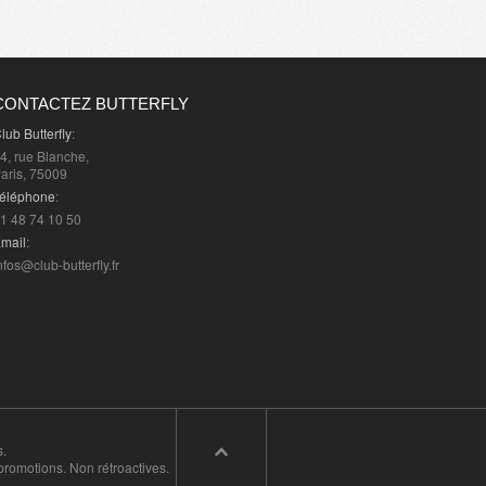
CONTACTEZ BUTTERFLY
lub Butterfly
:
4, rue Blanche,
aris, 75009
éléphone
:
1 48 74 10 50
mail
:
nfos@club-butterfly.fr
s.
promotions. Non rétroactives.