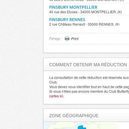
FINSBURY MONTPELLIER
40 rue des Etuves - 34000 MONTPELLIER, (fr)
FINSBURY RENNES
2 rue Château Renault - 35000 RENNES, (fr)
FINSBURY NANTES
2 rue Racine - 44000 NAN
Print
Partage :
FINSBURY REIMS
6 place Myron Herrick - 511
FINSBURY LILLE
24 rue Esquermoise - 59000 L
FINSBURY LYON
9 rue du Président Edouard Herriot - 69001 LYON, (
COMMENT OBTENIR MA RÉDUCTION
FINSBURY PARIS OPERA
22 avenue de l'Opéra - 75001 PARIS, (fr)
La consultation de cette réduction est réservée a
FINSBURY PARIS BOURSE
Club.
17 rue des Petits Champs - 75001 PARIS, (fr)
Vous devez vous identifier tout en haut de cette pa
Si vous n'êtes pas encore membre du Club Butterfl
FINSBURY PARIS LE MARAIS
cartes ici.
3 rue de Rivoli - 75004 PARIS, (fr)
FINSBURY PARIS MONTPARNASSE
112 bis rue de Rennes - 75006 PARIS, (fr)
ZONE GÉOGRAPHIQUE
FINSBURY PARIS SAINT-GERMAIN
136 boulevard Saint-Germain - 75006 PARIS, (fr)