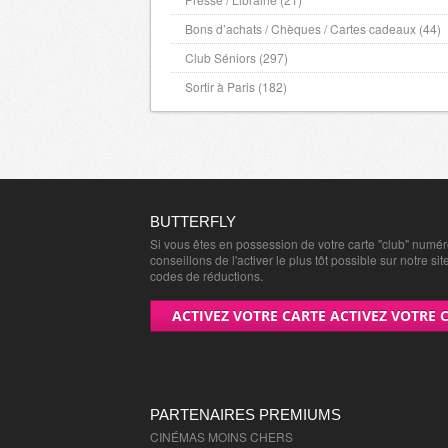
Bons d’achats / Chèques / Cartes cadeaux (44)
Club Séniors (297)
Sortir à Paris (182)
BUTTERFLY
Si vous êtes en possession de votre carte "club" numé
conseillons de l'activer le plus tôt possible sur notre sit
codes de réductions.
ACTIVEZ VOTRE CARTE ACTIVEZ VOTRE 
PARTENAIRES PREMIUMS
CINÉMAS MOINS CHERS