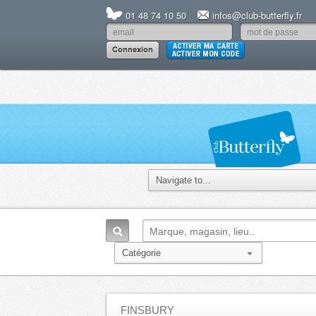
01 48 74 10 50
infos@club-butterfly.fr
FINSBURY