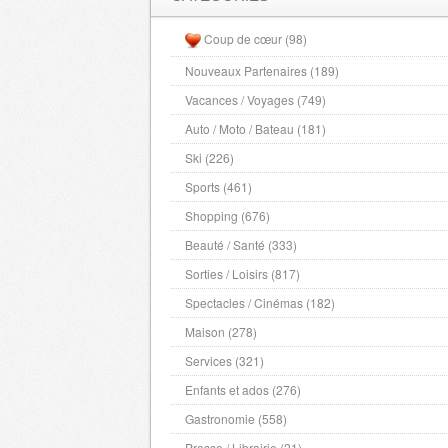
15 Parvis de la Défense - 92092 PUTEAUX, (fr)
FINSBURY BOULOGNE-BILLANCOURT
Coup de cœur (98)
111 rue Gallieni - 92100 BOULOGNE-BILLANCOURT
Nouveaux Partenaires (189)
FINSBURY VINCENNES
11 avenue du Château - 94300 VINCENNES, (fr)
Vacances / Voyages (749)
Auto / Moto / Bateau (181)
Ski (226)
Sports (461)
Shopping (676)
Beauté / Santé (333)
Sorties / Loisirs (817)
Spectacles / Cinémas (182)
Maison (278)
Services (321)
Enfants et ados (276)
Gastronomie (558)
Presse / Librairie (21)