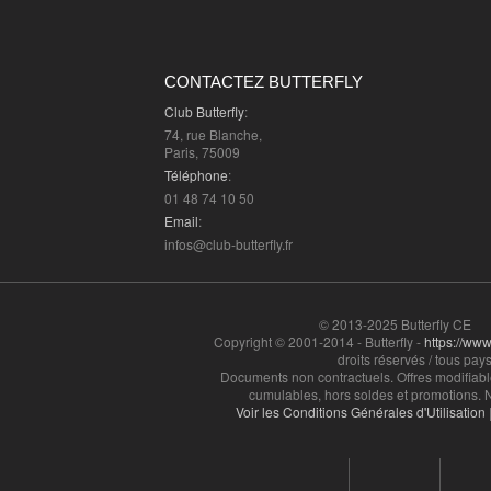
CONTACTEZ BUTTERFLY
Club Butterfly
:
74, rue Blanche,
Paris, 75009
Téléphone
:
01 48 74 10 50
Email
:
infos@club-butterfly.fr
© 2013-2025 Butterfly CE
Copyright © 2001-2014 - Butterfly -
https://www.
droits réservés / tous pays
Documents non contractuels. Offres modifiabl
cumulables, hors soldes et promotions. N
Voir les Conditions Générales d'Utilisation