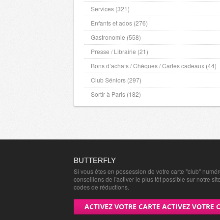
Services (321)
Enfants et ados (276)
Gastronomie (558)
Presse / Librairie (21)
Bons d’achats / Chèques / Cartes cadeaux (44)
Club Séniors (297)
Sortir à Paris (182)
BUTTERFLY
Si vous êtes en possession de votre carte "club" numé
conseillons de l'activer le plus tôt possible sur notre sit
codes de réductions.
ACTIVEZ VOTRE CARTE ACTIVEZ VOTRE 