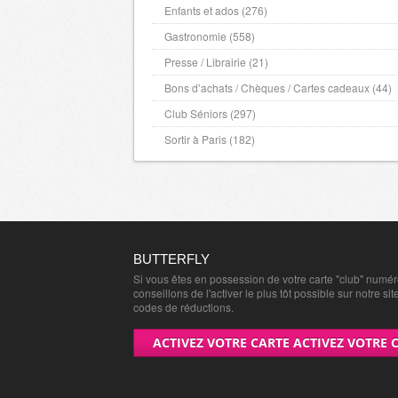
Enfants et ados (276)
Gastronomie (558)
Presse / Librairie (21)
Bons d’achats / Chèques / Cartes cadeaux (44)
Club Séniors (297)
Sortir à Paris (182)
BUTTERFLY
Si vous êtes en possession de votre carte "club" numé
conseillons de l'activer le plus tôt possible sur notre sit
codes de réductions.
ACTIVEZ VOTRE CARTE ACTIVEZ VOTRE 