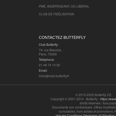
PME, INDÉPENDANT, OU LIBÉRAL
CLUB DE FIDÉLISATION
CONTACTEZ BUTTERFLY
Club Butterfly
:
74, rue Blanche,
Paris, 75009
Téléphone
:
01 48 74 10 50
Email
:
infos@club-butterfly.fr
© 2013-2025 Butterfly CE
Copyright © 2001-2014 - Butterfly -
https://www.
droits réservés / tous pays
Documents non contractuels. Offres modifiabl
cumulables, hors soldes et promotions. N
Voir les Conditions Générales d'Utilisation