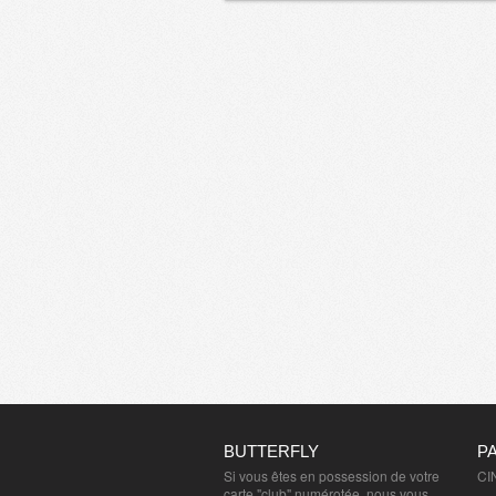
BUTTERFLY
P
Si vous êtes en possession de votre
CI
carte "club" numérotée, nous vous