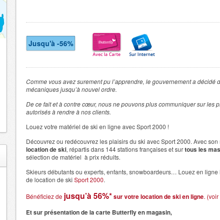
Jusqu'à -56%
Comme vous avez surement pu l’apprendre, le gouvernement a décidé de
mécaniques jusqu’à nouvel ordre.
De ce fait et à contre cœur, nous ne pouvons plus communiquer sur les
autorisés à rendre à nos clients.
Louez votre matériel de ski en ligne avec Sport 2000 !
Découvrez ou redécouvrez les plaisirs du ski avec Sport 2000. Avec so
location de ski
, répartis dans 144 stations françaises et sur
tous les mas
sélection de matériel à prix réduits.
Skieurs débutants ou experts, enfants, snowboardeurs… Louez en ligne le
de location de ski
Sport 2000
.
jusqu’à 56%*
Bénéficiez de
sur votre location de ski en ligne
. (voi
Et sur présentation de la carte Butterfly en magasin,