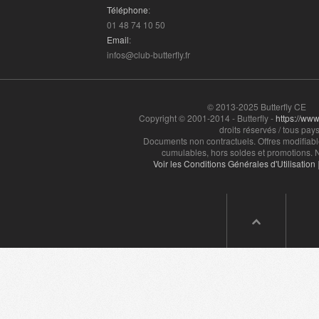
Téléphone
:
01 48 74 10 50
Email
:
infos@club-butterfly.fr
© 2013-2025 Butterfly CE
Copyright © 2001-2014 - Butterfly -
https://www.
droits réservés / tous pays
Documents non contractuels. Offres modifiabl
cumulables, hors soldes et promotions. N
Voir les Conditions Générales d'Utilisation