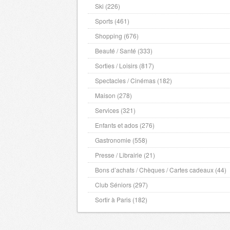
Ardeche
- 7000 , (fr)
Ski (226)
Haute Saone
- 70000 , (fr)
Sports (461)
Saone et Loire
- 71000 , (fr)
Shopping (676)
Sarthe
- 72000 , (fr)
Beauté / Santé (333)
Savoie
- 73000 , (fr)
Sorties / Loisirs (817)
Haute Savoie
- 74000 , (fr)
Spectacles / Cinémas (182)
Paris
- 75000 , (fr)
Maison (278)
Seine Maritime
- 76000 , (fr)
Services (321)
Seine et Marne
- 77000 , (fr)
Enfants et ados (276)
Yvelines
- 78000 , (fr)
Gastronomie (558)
Deux Sevres
- 79000 , (fr)
Presse / Librairie (21)
Ardennes
- 8000 , (fr)
Bons d’achats / Chèques / Cartes cadeaux (44)
Vienne
- 86000 , (fr)
Club Séniors (297)
Haute Vienne
- 87000 , (fr)
Vosges
- 88000 , (fr)
Sortir à Paris (182)
Yonne
- 89000 , (fr)
Ariege
- 9000 , (fr)