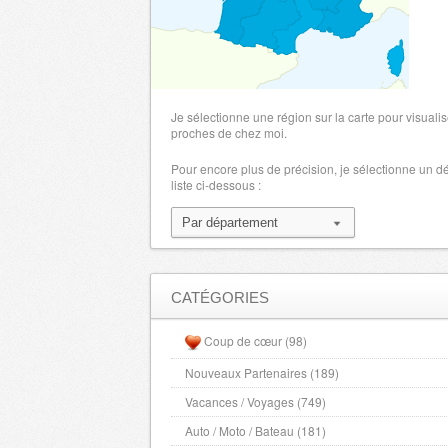
Maine et Loire
- 49000 , (fr)
Hautes Alpes
- 5000 , (fr)
Manche
- 50000 , (fr)
Marne
- 51000 , (fr)
Je sélectionne une région sur la carte pour visualis
Haute Marne
proches de chez moi.
- 52000 , (fr)
Mayenne
- 53000 , (fr)
Pour encore plus de précision, je sélectionne un 
liste ci-dessous :
Meurthe et Moselle
- 54000 , (fr)
Meuse
- 55000 , (fr)
Morbihan
- 56000 , (fr)
Moselle
- 57000 , (fr)
Nievre
- 58000 , (fr)
CATÉGORIES
Nord
- 59000 , (fr)
Coup de cœur (98)
Alpes Maritimes
- 6000 , (fr)
Nouveaux Partenaires (189)
Bas Rhin
- 67000 , (fr)
Vacances / Voyages (749)
Haut Rhin
- 68000 , (fr)
Rhone
Auto / Moto / Bateau (181)
- 69000 , (fr)