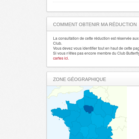
Allier
- 3000 , (fr)
Gard
- 30000 , (fr)
Haute Garonne
- 31000 , (fr)
COMMENT OBTENIR MA RÉDUCTION
Gers
- 32000 , (fr)
Gironde
La consultation de cette réduction est réservée a
- 33000 , (fr)
Club.
Herault
- 34000 , (fr)
Vous devez vous identifier tout en haut de cette pa
Si vous n'êtes pas encore membre du Club Butterfl
Ille et Vilaine
- 35000 , (fr)
cartes ici.
Indre
- 36000 , (fr)
Indre et Loire
- 37000 , (fr)
ZONE GÉOGRAPHIQUE
Alpes de Haute Provence
- 4000 , (fr)
Loire
- 42000 , (fr)
Haute Loire
- 43000 , (fr)
LoireAtlantique
- 44000 , (fr)
Loiret
- 45000 , (fr)
Lot
- 46000 , (fr)
Lot et Garonne
- 47000 , (fr)
Lozere
- 48000 , (fr)