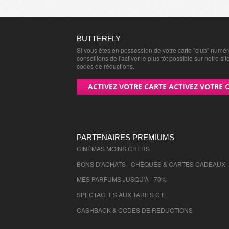
Territoire de Belfort
- 90000 , (fr)
Essonne
- 91000 , (fr)
Hauts de Seine
- 92000 , (fr)
BUTTERFLY
Si vous êtes en possession de votre carte "club" numé
Seine St Denis
- 93000 , (fr)
conseillons de l'activer le plus tôt possible sur notre sit
Val de Marne
- 94000 , (fr)
codes de réductions.
Val D'Oise
- 95000 , (fr)
ACTIVEZ VOTRE CARTE ACTIVEZ VOTRE 
PARTENAIRES PREMIUMS
CINÉMAS MOINS CHERS
BONS D'ACHATS - CHÈQUES & CARTES CADEAUX
MES PARFUMS JUSQU'À –70%
SPECTACLES AUX TARIFS C.E
CASHBACK & CODES DE REDUCTIONS