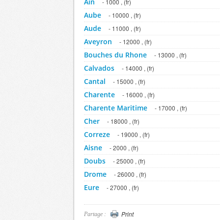
Ain
- 1000 , (fr)
Aube
- 10000 , (fr)
Aude
- 11000 , (fr)
Aveyron
- 12000 , (fr)
Bouches du Rhone
- 13000 , (fr)
Calvados
- 14000 , (fr)
Cantal
- 15000 , (fr)
Charente
- 16000 , (fr)
Charente Maritime
- 17000 , (fr)
Cher
- 18000 , (fr)
Correze
- 19000 , (fr)
Aisne
- 2000 , (fr)
Doubs
- 25000 , (fr)
Drome
- 26000 , (fr)
Eure
- 27000 , (fr)
Eure et Loir
- 28000 , (fr)
Finistere
- 29000 , (fr)
Print
Partage :