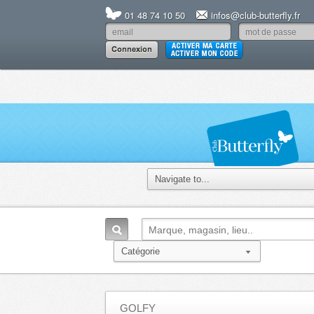
01 48 74 10 50
infos@club-butterfly.fr
GOLFY