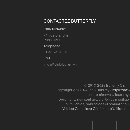
CONTACTEZ BUTTERFLY
Club Butterfly
:
74, rue Blanche,
Paris, 75009
Téléphone
:
01 48 74 10 50
Email
:
infos@club-butterfly.fr
© 2013-2025 Butterfly CE
Copyright © 2001-2014 - Butterfly -
https://www.
droits réservés / tous pays
Documents non contractuels. Offres modifiabl
cumulables, hors soldes et promotions. N
Voir les Conditions Générales d'Utilisation