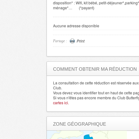
disposition*
: Wifi, kit b
é
b
é
, petit-d
é
jeuner*,parking*
m
é
nage*
…
(*payant)
Aucune adresse disponible
Print
Partage :
COMMENT OBTENIR MA RÉDUCTION
La consultation de cette réduction est réservée a
Club.
Vous devez vous identifier tout en haut de cette pa
Si vous n'êtes pas encore membre du Club Butterfl
cartes ici.
ZONE GÉOGRAPHIQUE