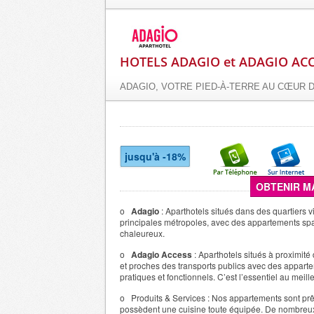
HOTELS ADAGIO et ADAGIO AC
ADAGIO, VOTRE PIED-À-TERRE AU CŒUR D
jusqu'à -18%
OBTENIR M
o
Adagio
: Aparthotels situ
é
s dans des quartiers 
principales m
é
tropoles, avec des appartements sp
chaleureux.
o
Adagio Access
: Aparthotels situ
é
s
à
proximit
é
et proches des transports publics avec des appart
pratiques et fonctionnels. C
’
est l
’
essentiel au meille
o
Produits & Services
: Nos appartements sont pr
poss
è
dent une cuisine toute
é
quip
é
e. De nombreu