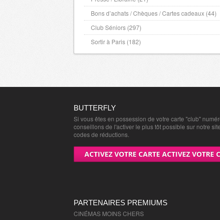
Bons d’achats / Chèques / Cartes cadeaux (44)
Club Séniors (297)
Sortir à Paris (182)
BUTTERFLY
Si vous êtes en possession de votre carte "club" numé
conseillons de l'activer le plus tôt possible sur notre sit
codes de réductions.
ACTIVEZ VOTRE CARTE ACTIVEZ VOTRE 
PARTENAIRES PREMIUMS
CINÉMAS MOINS CHERS