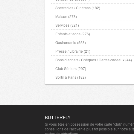
Spectacles / Cinémas (182)
Maison (278)
Services (321)
Enfants et ados (276)
Gastronomie (558)
Presse / Librairie (21)
Bons d’achats / Chèques / Cartes cadeaux (44)
Club Séniors (297)
Sortir à Paris (182)
BUTTERFLY
Si vous êtes en possession de votre carte "club" numé
conseillons de l'activer le plus tôt possible sur notre sit
codes de réductions.