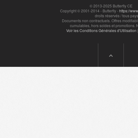
© 2013-2025 Butterfly CE
Copyright © 2001-2014 - Butterfly -
https://www.
droits réservés / tous pays
Documents non contractuels. Offres modifiabl
cumulables, hors soldes et promotions. N
Voir les Conditions Générales d'Utilisation