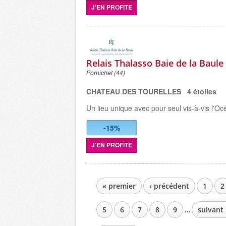
J'EN PROFITE
Relais Thalasso Baie de la Baule
Pornichet (44)
CHATEAU DES TOURELLES 4 étoiles
Un lieu unique avec pour seul vis-à-vis l'O
-15%
J'EN PROFITE
« premier
‹ précédent
1
2
PAGES
5
6
7
8
9
…
suivant 