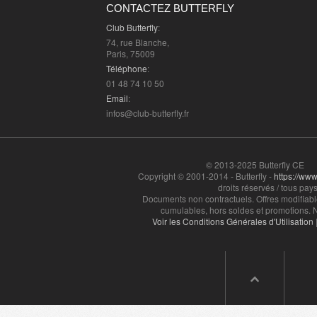
CONTACTEZ BUTTERFLY
Club Butterfly
:
74, rue Blanche,
Paris, 75009
Téléphone
:
01 48 74 10 50
Email
:
infos@club-butterfly.fr
© 2013-2025 Butterfly CE
Copyright © 2001-2014 - Butterfly -
https://www.
droits réservés / tous pays
Documents non contractuels. Offres modifiabl
cumulables, hors soldes et promotions. N
Voir les Conditions Générales d'Utilisation