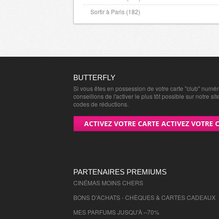
Sortir à Paris (182)
BUTTERFLY
Si vous êtes en possession de votre carte "club" numé
conseillons de l'activer le plus tôt possible sur notre sit
codes de réductions.
ACTIVEZ VOTRE CARTE ACTIVEZ VOTRE 
PARTENAIRES PREMIUMS
CINÉMAS MOINS CHERS
BONS D'ACHATS - CHÈQUES & CARTES CADEAUX
MES PARFUMS JUSQU'À –70%